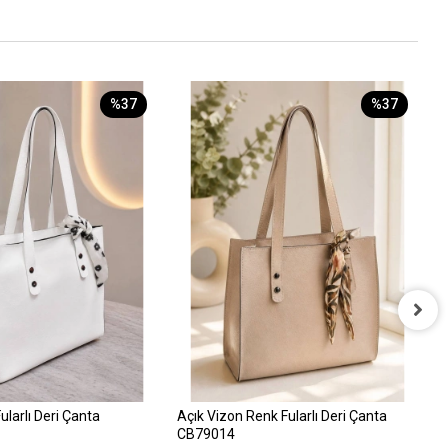
%37
%37
S
3
larlı Deri Çanta
Açık Vizon Renk Fularlı Deri Çanta
CB79014