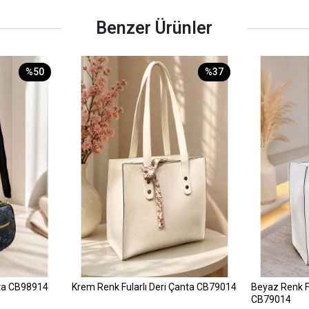
Benzer Ürünler
%50
%37
ta CB98914
Krem Renk Fularlı Deri Çanta CB79014
Beyaz Renk Fu
CB79014