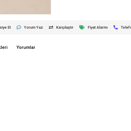
siye Et
Yorum Yaz
Karşılaştır
Fiyat Alarmı
Telef
leri
Yorumlar