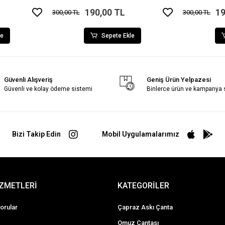
190,00 TL
19
300,00 TL
300,00 TL
le
Sepete Ekle
Güvenli Alışveriş
Geniş Ürün Yelpazesi
Güvenli ve kolay ödeme sistemi
Binlerce ürün ve kampanya
Bizi Takip Edin
Mobil Uygulamalarımız
İZMETLERİ
KATEGORİLER
orular
Çapraz Askı Çanta
Omuz Çantası