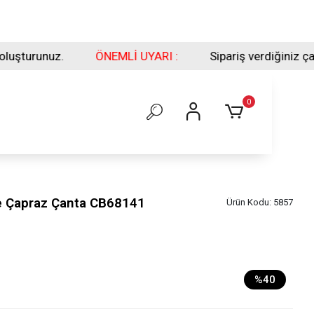
ÖNEMLİ UYARI :
Sipariş verdiğiniz çantaların Ölçüsüne
0
e Çapraz Çanta CB68141
Ürün Kodu:
5857
%40