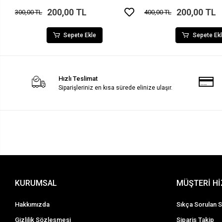
200,00 TL
200,00 TL
300,00 TL
400,00 TL
Sepete Ekle
Sepete Ek
Hızlı Teslimat
Siparişleriniz en kısa sürede elinize ulaşır.
KURUMSAL
MÜŞTERİ H
Hakkımızda
Sıkça Sorulan S
Gizlilik Sözleşmesi
Sipariş Takip